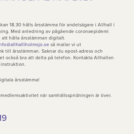
an 18.30 hålls årsstämma för andelsägare i Allhall i
ning. Med anledning av pågående coronaepidemi
t att hålla årsstämman digitalt.
nfo@allhalliholmsjo.se
så mailar vi ut
k till årsstämman. Saknar du epost-adress och
 det också bra att delta på telefon. Kontakta Allhallen
 instruktion.
digitala årsstämma!
n medlemsaktivitet när samhällsspridningen är över.
19