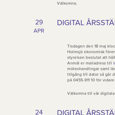
Välkomna.
DIGITAL ÅRSSTÄ
29
APR
Tisdagen den 18 maj klock
Holmsjö ekonomisk före
styrelsen beslutat att hål
Anmäl er mailadress till
i
möteshandlingar samt län
tillgång till dator så går
på 0455-911 10 för vidare
Välkomna till vår digital
DIGITAL ÅRSST
24