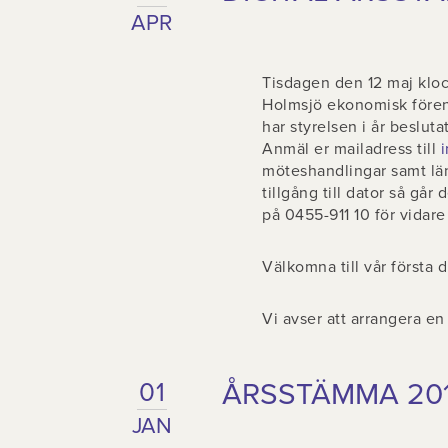
APR
Tisdagen den 12 maj klock
Holmsjö ekonomisk före
har styrelsen i år besluta
Anmäl er mailadress till
i
möteshandlingar samt län
tillgång till dator så går
på 0455-911 10 för vidare
Välkomna till vår första 
Vi avser att arrangera e
ÅRSSTÄMMA 20
01
JAN