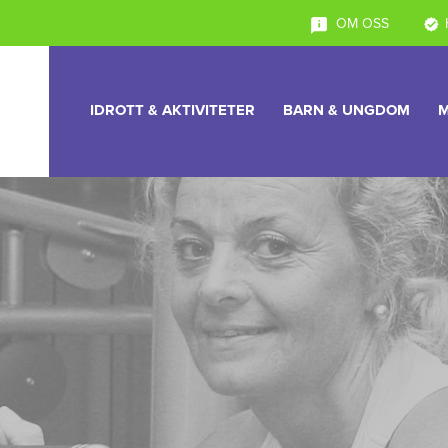
OM OSS
IDROTT & AKTIVITETER
BARN & UNGDOM
M