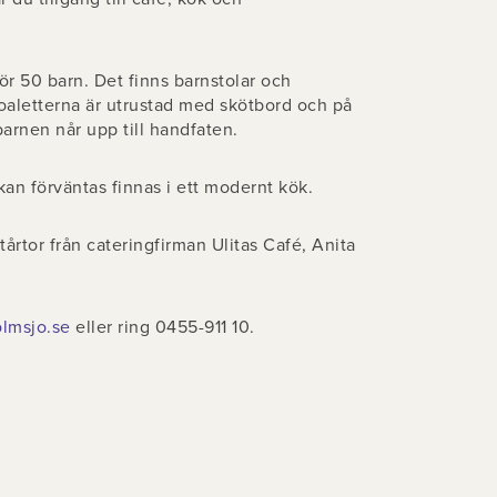
för 50 barn. Det finns barnstolar och
toaletterna är utrustad med skötbord och på
barnen når upp till handfaten.
an förväntas finnas i ett modernt kök.
 tårtor från cateringfirman Ulitas Café, Anita
olmsjo.se
eller ring 0455-911 10.