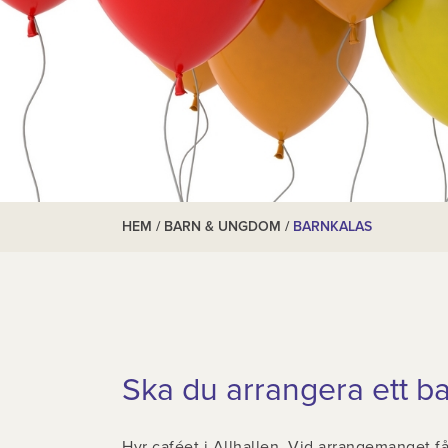
HEM
/
BARN & UNGDOM
/
BARNKALAS
Ska du arrangera ett b
Hyr caféet i Allhallen. Vid arrangemanget får