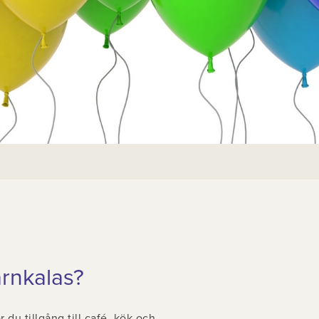
arnkalas?
 du tillgång till café, kök och